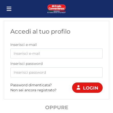
Home
Accedi al tuo profilo
Offerte
Inserisci e-mail
di
Carica
Inserisci password
lavoro
il
Login
Password dimenticata?
LOGIN
Non sei ancora registrato?
CV
Lingua
OPPURE