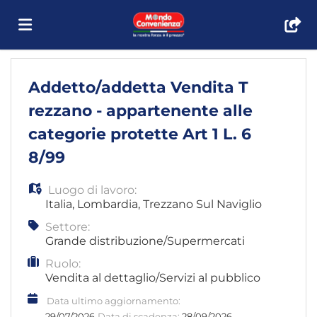
Home
Addetto/addetta Vendita T
rezzano - appartenente alle
Offerte
categorie protette Art 1 L. 6
8/99
di
Carica
Luogo di lavoro:
Italia
,
Lombardia
,
Trezzano Sul Naviglio
lavoro
il
Login
Settore:
Grande distribuzione/Supermercati
Ruolo:
CV
Lingua
Vendita al dettaglio/Servizi al pubblico
Data ultimo aggiornamento:
29/07/2026
Data di scadenza:
28/09/2026