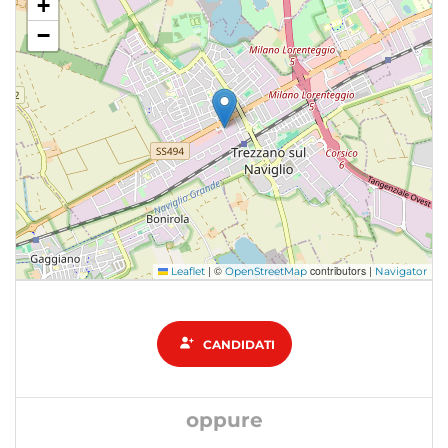
+
−
|
©
contributors |
Leaflet
OpenStreetMap
Navigator
CANDIDATI
oppure