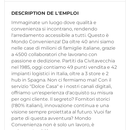
EN
DESCRIPTION DE L'EMPLOI
FR
Immaginate un luogo dove qualità e
convenienza si incontrano, rendendo
l'arredamento accessibile a tutti. Questo è
IT
Mondo Convenienza! Da oltre 40 anni siamo
nelle case di milioni di famiglie italiane, grazie
a 4500 collaboratori che lavorano con
passione e dedizione. Partiti da Civitavecchia
DE
nel 1985, oggi contiamo 49 punti vendita e 42
impianti logistici in Italia, oltre a 3 store e 2
hub in Spagna. Non ci fermiamo mai! Con il
ES
servizio "Dolce Casa" e i nostri canali digitali,
offriamo un'esperienza d'acquisto su misura
per ogni cliente. Il segreto? Fornitori storici
PT
(l'80% italiani), innovazione continua e una
visione sempre proiettata al futuro. Vuoi far
parte di questa avventura? Mondo
Convenienza non è solo un lavoro, è