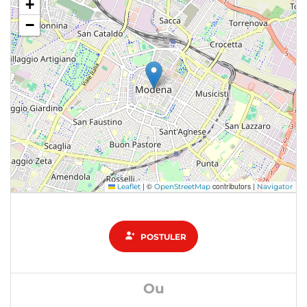
+
−
|
©
contributors |
Leaflet
OpenStreetMap
Navigator
POSTULER
Ou