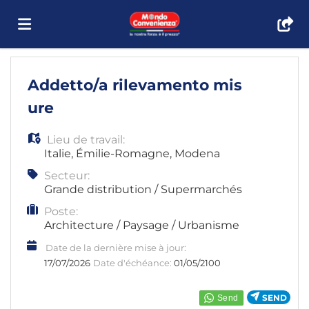
Accueil
Addetto/a rilevamento mis
ure
Emplois
Lieu de travail:
Italie
,
Émilie-Romagne
,
Modena
Déposez
Secteur:
Grande distribution / Supermarchés
Poste:
votre
Connexion
Architecture / Paysage / Urbanisme
Date de la dernière mise à jour:
CV
Langue
17/07/2026
Date d'échéance:
01/05/2100
SEND