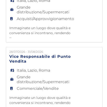
Italia
,
Lazio
,
Roma
Grande
distribuzione/Supermercati
Acquisti/Approvvigionamento
Immaginate un luogo dove qualità e
convenienza si incontrano, rendendo
...
l'arredamento accessibile a tutti. Questo è
Mondo Convenienza! Da oltre 40 anni siamo
nelle case di milioni di famiglie italiane,
28/07/2026 - 31/08/2026
grazie a 4500 collaboratori che lavorano con
Vice Responsabile di Punto
passione e dedizione. Partiti da
Vendita
Civitavecchia nel 1985, oggi contiamo 50
punti vendita e 43 impianti lo
Italia
,
Lazio
,
Roma
Grande
distribuzione/Supermercati
Commerciale/Vendite
Immaginate un luogo dove qualità e
convenienza si incontrano, rendendo
...