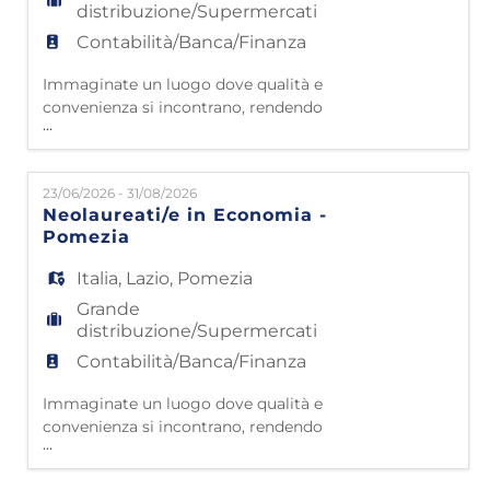
distribuzione/Supermercati
Contabilità/Banca/Finanza
Immaginate un luogo dove qualità e
convenienza si incontrano, rendendo
...
l'arredamento accessibile a tutti. Questo è
Mondo Convenienza! Da oltre 35 anni siamo
nelle case di milioni di famiglie italiane,
23/06/2026 - 31/08/2026
grazie a 4500 collaboratori che lavorano con
Neolaureati/e in Economia -
passione e dedizione. Partiti da
Pomezia
Civitavecchia nel 1985, oggi contiamo 50
punti vendita e 42 impianti lo
Italia
,
Lazio
,
Pomezia
Grande
distribuzione/Supermercati
Contabilità/Banca/Finanza
Immaginate un luogo dove qualità e
convenienza si incontrano, rendendo
...
l'arredamento accessibile a tutti. Questo è
Mondo Convenienza!Da oltre 35 anni siamo