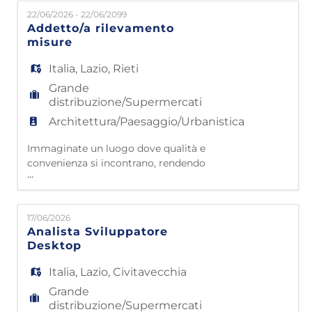
nelle case di milioni di famiglie italiane,
22/06/2026 - 22/06/2099
grazie a 4500 collaboratori che lavorano con
Addetto/a rilevamento
passione e dedizione. Partiti da
misure
Civitavecchia nel 1985, oggi contiamo 50
punti vendita e 42 impianti log
Italia
,
Lazio
,
Rieti
Grande
distribuzione/Supermercati
Architettura/Paesaggio/Urbanistica
Immaginate un luogo dove qualità e
convenienza si incontrano, rendendo
...
l'arredamento accessibile a tutti. Questo è
Mondo Convenienza! Da oltre 40 anni siamo
nelle case di milioni di famiglie italiane,
17/06/2026
grazie a 4500 collaboratori che lavorano con
Analista Sviluppatore
passione e dedizione. Partiti da
Desktop
Civitavecchia nel 1985, oggi contiamo 48
punti vendita e 42 impianti lo
Italia
,
Lazio
,
Civitavecchia
Grande
distribuzione/Supermercati