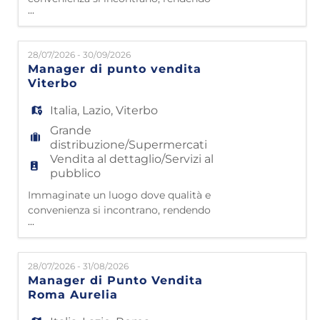
EN
...
l'arredamento accessibile a tutti. Questo è
Mondo Convenienza! Da oltre 40 anni siamo
nelle case di milioni di famiglie italiane,
FR
28/07/2026 - 30/09/2026
grazie a 4500 collaboratori che lavorano con
Manager di punto vendita
passione e dedizione. Partiti da
Viterbo
Civitavecchia nel 1985, oggi contiamo 50
IT
punti vendita e 43 impianti l
Italia
,
Lazio
,
Viterbo
Grande
distribuzione/Supermercati
DE
Vendita al dettaglio/Servizi al
pubblico
Immaginate un luogo dove qualità e
ES
convenienza si incontrano, rendendo
...
l'arredamento accessibile a tutti. Questo è
Mondo Convenienza! Da oltre 40 anni siamo
PT
nelle case di milioni di famiglie italiane,
28/07/2026 - 31/08/2026
grazie a 4500 collaboratori che lavorano con
Manager di Punto Vendita
passione e dedizione. Partiti da
Roma Aurelia
Civitavecchia nel 1985, oggi contiamo 50
punti vendita e 43 impianti lo