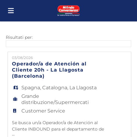
Home
Risultati per:
Offerte
03/08/2026
Operador/a de Atención al
Cliente 20h - La Llagosta
di
Carica
(Barcelona)
Spagna
,
Catalogna
,
La Llagosta
lavoro
il
Login
Grande
distribuzione/Supermercati
Customer Service
CV
Lingua
Se busca un/a Operador/a de Atención al
Cliente INBOUND para el departamento de
...
Customer Service de Mondo Conveniencia