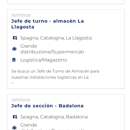
EN
España. El centro de trabajo se sitúa en La
Llagosta (presencialidad 100%). El
30/07/2026
candidato reportará directamente al
FR
Jefe de turno - almacén La
Responsable de Atención al Cliente.
Llagosta
FUNCIONES: • Atención al cliente y soporte:
Responder a las llamadas ent
Spagna
,
Catalogna
,
La Llagosta
IT
Grande
distribuzione/Supermercati
Logistica/Magazzino
DE
Se busca un Jefe de Turno de Almacén para
nuestras instalaciones logísticas en La
ES
...
Llagosta. El candidato reportará
directamente al Director de Almacén.
FUNCIONES: • Supervisión del proveedor
PT
29/07/2026
externo (SdM): Coordinar y monitorear la
Jefe de sección - Badalona
planificación operativa del turno para
garantizar que la empresa subcontratada
Spagna
,
Catalogna
,
Badalona
aplique rigurosamente los proce
Grande