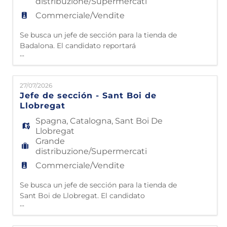
distribuzione/Supermercati
Commerciale/Vendite
Se busca un jefe de sección para la tienda de
Badalona. El candidato reportará
...
directamente al Director de tienda.
FUNCIONES: • Gestión de personal:
Planificar turnos y vacaciones del equipo,
27/07/2026
fomentando un buen clima laboral y el
Jefe de sección - Sant Boi de
desarrollo continuo del talento. • Desarrollo
Llobregat
y formación: Realizar evaluaciones
continuas, dar feedback diario
Spagna
,
Catalogna
,
Sant Boi De
Llobregat
Grande
distribuzione/Supermercati
Commerciale/Vendite
Se busca un jefe de sección para la tienda de
Sant Boi de Llobregat. El candidato
...
reportará directamente al Director de
tienda. FUNCIONES: • Gestión de personal: