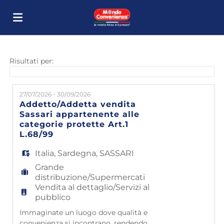
Home
Risultati per:
Offerte
27/07/2026 - 30/09/2026
Addetto/Addetta vendita
Sassari appartenente alle
di
Carica
categorie protette Art.1
L.68/99
Italia
,
Sardegna
,
SASSARI
lavoro
il
Login
Grande
distribuzione/Supermercati
Vendita al dettaglio/Servizi al
CV
Lingua
pubblico
Immaginate un luogo dove qualità e
convenienza si incontrano, rendendo