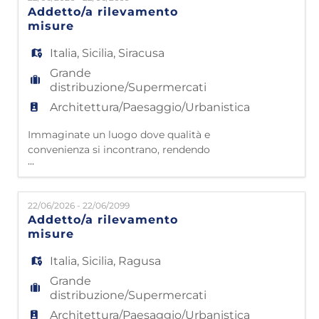
grazie a 4500 collaboratori che lavorano con
Addetto/a rilevamento
passione e dedizione. Partiti da
misure
Civitavecchia nel 1985, oggi contiamo 48
punti vendita e 42 impianti lo
Italia
,
Sicilia
,
Siracusa
Grande
distribuzione/Supermercati
Architettura/Paesaggio/Urbanistica
Immaginate un luogo dove qualità e
convenienza si incontrano, rendendo
...
l'arredamento accessibile a tutti. Questo è
Mondo Convenienza! Da oltre 40 anni siamo
nelle case di milioni di famiglie italiane,
22/06/2026 - 22/06/2099
grazie a 4500 collaboratori che lavorano con
Addetto/a rilevamento
passione e dedizione. Partiti da
misure
Civitavecchia nel 1985, oggi contiamo 48
punti vendita e 42 impianti lo
Italia
,
Sicilia
,
Ragusa
Grande
distribuzione/Supermercati
Architettura/Paesaggio/Urbanistica