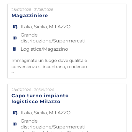
EN
nelle case di milioni di famiglie italiane,
28/07/2026 - 31/08/2026
grazie a 4500 collaboratori che lavorano con
Magazziniere
passione e dedizione. Partiti da
FR
Civitavecchia nel 1985, oggi contiamo 49
Italia
,
Sicilia
,
MILAZZO
punti vendita e 42 impianti lo
Grande
IT
distribuzione/Supermercati
Logistica/Magazzino
Immaginate un luogo dove qualità e
DE
convenienza si incontrano, rendendo
...
l'arredamento accessibile a tutti. Questo è
Mondo Convenienza! Da oltre 40 anni siamo
ES
nelle case di milioni di famiglie italiane,
28/07/2026 - 30/09/2026
grazie a 4500 collaboratori che lavorano con
Capo turno impianto
passione e dedizione. Partiti da
logistisco Milazzo
PT
Civitavecchia nel 1985, oggi contiamo 50
punti vendita e 43 impianti l
Italia
,
Sicilia
,
MILAZZO
Grande
distribuzione/Supermercati