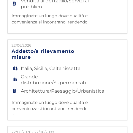
Vendita al dettaglio/Servizi al
pubblico
Immaginate un luogo dove qualità e
convenienza si incontrano, rendendo
...
l'arredamento accessibile a tutti. Questo è
Mondo Convenienza! Da oltre 40 anni siamo
nelle case di milioni di famiglie italiane,
22/06/2026
grazie a 4500 collaboratori che lavorano con
Addetto/a rilevamento
passione e dedizione. Partiti da
misure
Civitavecchia nel 1985, oggi contiamo 50
punti vendita e 43 impianti l
Italia
,
Sicilia
,
Caltanissetta
Grande
distribuzione/Supermercati
Architettura/Paesaggio/Urbanistica
Immaginate un luogo dove qualità e
convenienza si incontrano, rendendo
...
l'arredamento accessibile a tutti. Questo è
Mondo Convenienza! Da oltre 40 anni siamo
nelle case di milioni di famiglie italiane,
22/06/2026 - 22/06/2099