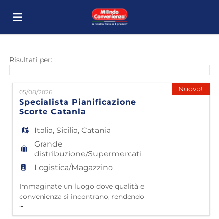
Home
Risultati per:
Offerte
Nuovo!
05/08/2026
Specialista Pianificazione
Scorte Catania
di
Carica
Italia
,
Sicilia
,
Catania
Grande
lavoro
il
Login
distribuzione/Supermercati
Logistica/Magazzino
CV
Lingua
Immaginate un luogo dove qualità e
convenienza si incontrano, rendendo
...
l'arredamento accessibile a tutti. Questo è
Mondo Convenienza! Da oltre 40 anni siamo