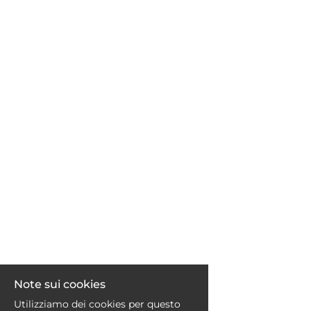
EN
FR
IT
DE
ES
PT
Note sui cookies
Utilizziamo dei cookies per questo