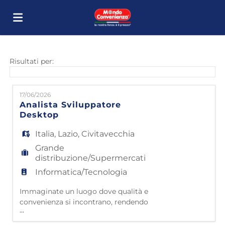
Home
Risultati per:
Offerte
17/06/2026
Analista Sviluppatore
Desktop
di
Carica
Italia
,
Lazio
,
Civitavecchia
Grande
lavoro
il
Login
distribuzione/Supermercati
Informatica/Tecnologia
CV
Lingua
Immaginate un luogo dove qualità e
convenienza si incontrano, rendendo
...
l'arredamento accessibile a tutti. Questo è
Mondo Convenienza! Da oltre 40 anni siamo