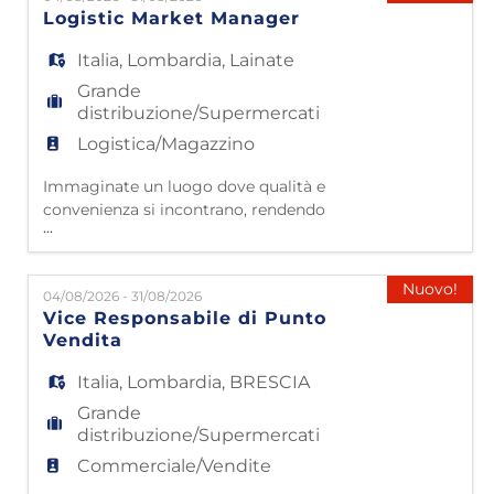
grazie a 4500 collaboratori che lavorano con
Logistic Market Manager
passione e dedizione. Partiti da
Civitavecchia nel 1985, oggi contiamo 50
Italia
,
Lombardia
,
Lainate
punti vendita e 43 impianti lo
Grande
distribuzione/Supermercati
Logistica/Magazzino
Immaginate un luogo dove qualità e
convenienza si incontrano, rendendo
...
l'arredamento accessibile a tutti. Questo è
Mondo Convenienza! Da oltre 40 anni siamo
nelle case di milioni di famiglie italiane,
Nuovo!
04/08/2026 - 31/08/2026
grazie a 4500 collaboratori che lavorano con
Vice Responsabile di Punto
passione e dedizione. Partiti da
Vendita
Civitavecchia nel 1985, oggi contiamo 50
punti vendita e 43 impianti lo
Italia
,
Lombardia
,
BRESCIA
Grande
distribuzione/Supermercati
Commerciale/Vendite