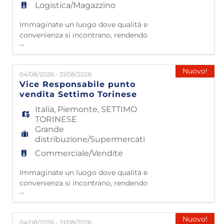
Logistica/Magazzino
Immaginate un luogo dove qualità e
convenienza si incontrano, rendendo
...
l'arredamento accessibile a tutti. Questo è
Mondo Convenienza! Da oltre 40 anni siamo
nelle case di milioni di famiglie italiane,
Nuovo!
04/08/2026 - 31/08/2026
grazie a 4500 collaboratori che lavorano con
Vice Responsabile punto
passione e dedizione. Partiti da
vendita Settimo Torinese
Civitavecchia nel 1985, oggi contiamo 49
punti vendita e 42 impianti lo
Italia
,
Piemonte
,
SETTIMO
TORINESE
Grande
distribuzione/Supermercati
Commerciale/Vendite
Immaginate un luogo dove qualità e
convenienza si incontrano, rendendo
...
l'arredamento accessibile a tutti. Questo è
Mondo Convenienza! Da oltre 40 anni siamo
nelle case di milioni di famiglie italiane,
Nuovo!
04/08/2026 - 31/08/2026