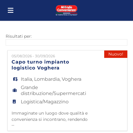
Home
Risultati per:
Offerte
Nuovo!
05/08/2026 - 30/09/2026
Capo turno impianto
logistico Voghera
di
Carica
Italia
,
Lombardia
,
Voghera
Grande
lavoro
il
Login
distribuzione/Supermercati
Logistica/Magazzino
CV
Lingua
Immaginate un luogo dove qualità e
convenienza si incontrano, rendendo
...
l'arredamento accessibile a tutti. Questo è
Mondo Convenienza! Da oltre 40 anni siamo