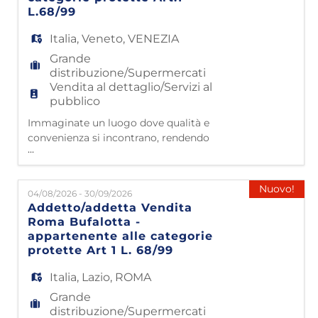
punti vendita e 43 impianti lo
L.68/99
Italia
,
Veneto
,
VENEZIA
Grande
distribuzione/Supermercati
Vendita al dettaglio/Servizi al
pubblico
Immaginate un luogo dove qualità e
convenienza si incontrano, rendendo
...
l'arredamento accessibile a tutti. Questo è
Mondo Convenienza! Da oltre 40 anni siamo
nelle case di milioni di famiglie italiane,
Nuovo!
04/08/2026 - 30/09/2026
grazie a 4500 collaboratori che lavorano con
Addetto/addetta Vendita
passione e dedizione. Partiti da
Roma Bufalotta -
Civitavecchia nel 1985, oggi contiamo 50
appartenente alle categorie
punti vendita e 43 impianti l
protette Art 1 L. 68/99
Italia
,
Lazio
,
ROMA
Grande
distribuzione/Supermercati