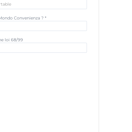
z Mondo Convenienza ?
*
e loi 68/99