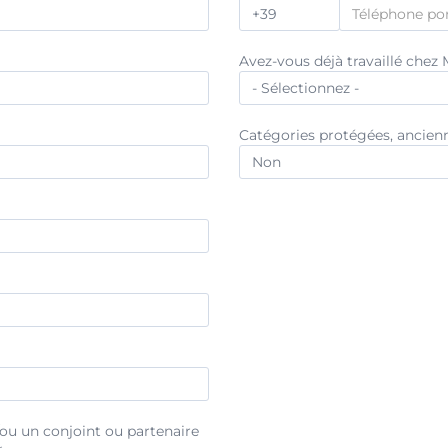
Région/Canton de résidence *
Avez-vous déjà travaillé che
Ville de résidence
Ville De Résidence
Catégories protégées, ancienn
ou un conjoint ou partenaire