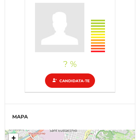
? %
CANDIDATA-TE
MAPA
+