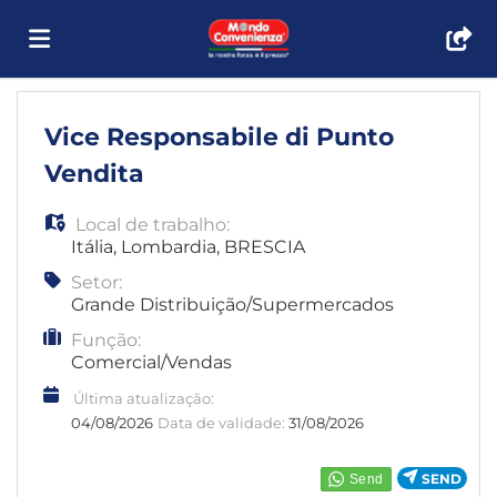
Página
Vice Responsabile di Punto
Vendita
inicial
Ofertas
Local de trabalho:
Itália
,
Lombardia
,
BRESCIA
de
Regista-
Setor:
Grande Distribuição/Supermercados
Função:
emprego
te
Iniciar
Comercial/Vendas
Última atualização:
sessão
Língua
04/08/2026
Data de validade:
31/08/2026
SEND