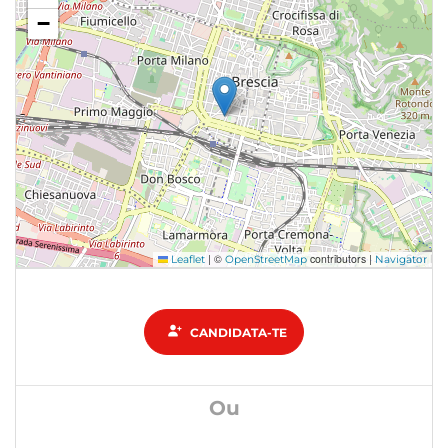
−
|
©
contributors |
Leaflet
OpenStreetMap
Navigator
CANDIDATA-TE
Ou