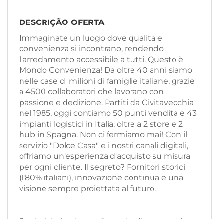
EN
DESCRIÇÃO OFERTA
FR
Immaginate un luogo dove qualità e
convenienza si incontrano, rendendo
l'arredamento accessibile a tutti. Questo è
IT
Mondo Convenienza! Da oltre 40 anni siamo
nelle case di milioni di famiglie italiane, grazie
a 4500 collaboratori che lavorano con
passione e dedizione. Partiti da Civitavecchia
DE
nel 1985, oggi contiamo 50 punti vendita e 43
impianti logistici in Italia, oltre a 2 store e 2
hub in Spagna. Non ci fermiamo mai! Con il
ES
servizio "Dolce Casa" e i nostri canali digitali,
offriamo un'esperienza d'acquisto su misura
per ogni cliente. Il segreto? Fornitori storici
PT
(l'80% italiani), innovazione continua e una
visione sempre proiettata al futuro.