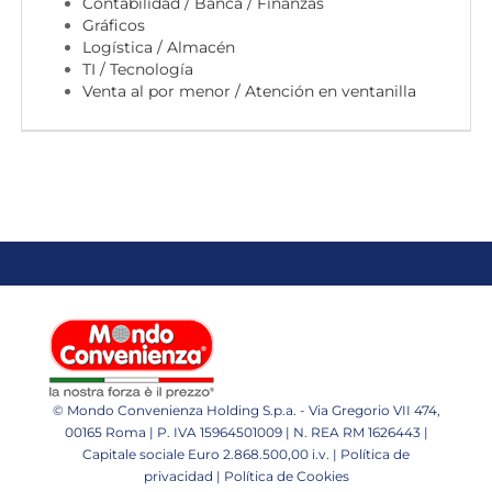
EN
Contabilidad / Banca / Finanzas
Gráficos
Logística / Almacén
TI / Tecnología
FR
Venta al por menor / Atención en ventanilla
IT
DE
ES
PT
© Mondo Convenienza Holding S.p.a. - Via Gregorio VII 474,
00165 Roma | P. IVA 15964501009 | N. REA RM 1626443 |
Capitale sociale Euro 2.868.500,00 i.v. |
Política de
privacidad
|
Política de Cookies